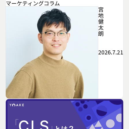
マーケティング
コラム
宮
地
健
太
朗
2026.7.21