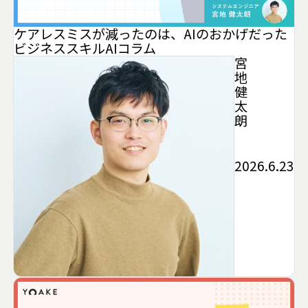
ケアレスミスが減ったのは、AIのおかげだった
ビジネススキル
AI
コラム
宮
地
健
太
朗
2026.6.23