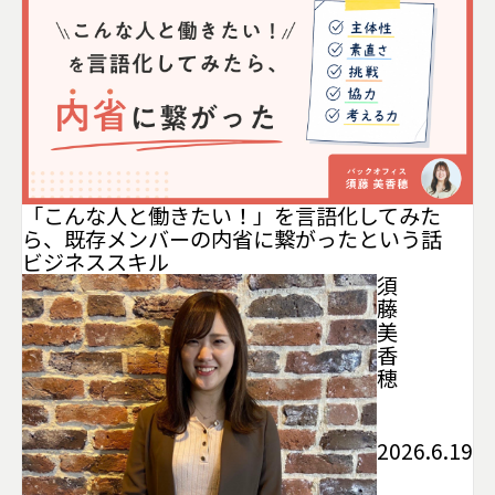
「こんな人と働きたい！」を言語化してみた
ら、既存メンバーの内省に繋がったという話
ビジネススキル
須
藤
美
香
穂
2026.6.19