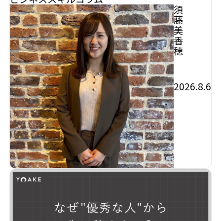
須
藤
美
香
穂
2026.8.6