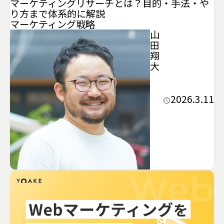
マーケティングリサーチとは？目的・手法・や
り方まで体系的に解説
マーケティング
戦略
山
田
翔
大
2026.3.11