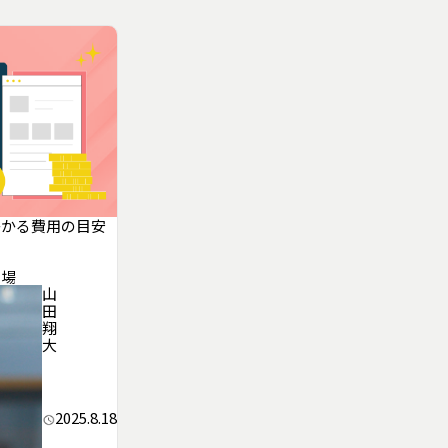
かかる費用の目安
相場
山
田
翔
大
2025.8.18