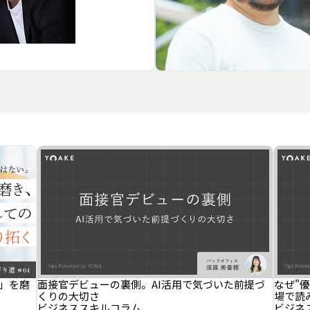
」を磨
面接官デビューの裏側。AI活用で気づいた前提づ
なぜ"
くりの大切さ
場で読
ビジネススキル
コラム
ビジネ