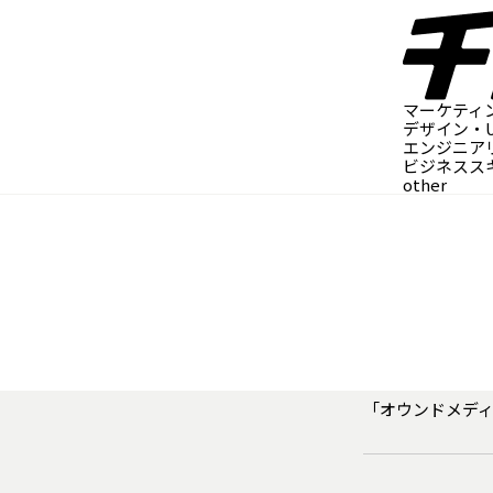
マーケティ
デザイン・UI
エンジニア
ビジネスス
other
「
オウンドメデ