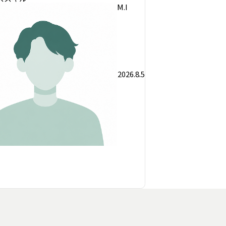
M.I
2026.8.5