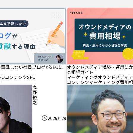
意識しない社員ブログがSEOに
オウンドメディア構築・運用に
と相場ガイド
EO
コンテンツSEO
マーケティング
オウンドメディア
ア
コンテンツマーケティング
費用
高
野
裕
之
2026.6.29