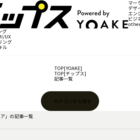
マー
デザイ
エン
ビジ
othe
ング
/UX
リング
キル
TOP[YOAKE]
TOP[チップス]
記事一覧
カテゴリから探す
ィア
」の記事一覧