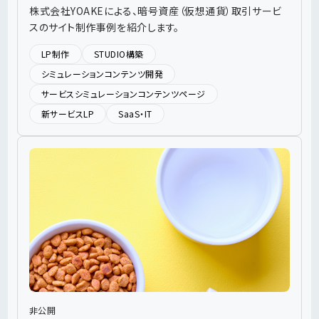
開を支援
株式会社YOAKEによる、暗号資産（仮想通貨）取引サービ
スのサイト制作事例を紹介します。
LP制作
STUDIO構築
シミュレーションコンテンツ開発
サービスシミュレーションコンテンツページ
新サービスLP
SaaS・IT
非公開