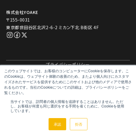
株式会社YOAKE
〒155-0031
東京都世田谷区北沢2-6-2 ミカン下北 B街区 4F
プライバシーポリシー
このウェブサイトでは、お客様のコンピューターにCookieを保存します。こ
©2025 YOAKE INC.
のCookieは、ウェブサイト体験の改善のため、またより個人向けにカスタマ
イズされたサービスを提供するためにこのサイトおよび他のメディアで使用さ
れるものです。当社のCookieについての詳細は、プライバシーポリシーをご
覧ください。
当サイトでは、訪問者の個人情報を追跡することはありません。ただ
し、お客様が何度も同じ選択をする手間を省くために、Cookieを使用
しています。
承認
拒否