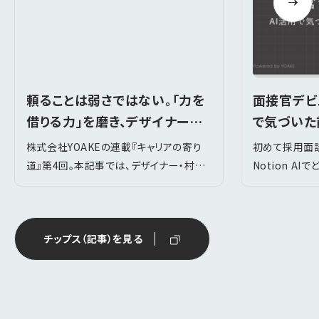
頼ることは弱さではない。「力を
面接官デビ
借りる力」を磨き、デザイナーと
で気づいた
しての道を切り拓く
株式会社YOAKEの連載『キャリアの寄り
初めて採用面
道』第4回。本記事では、デザイナー・村田
Notion A
さんの軌跡を紐解きます。美術装飾から転
計や事前準備の
身し、壁に直面した彼女が掴んだ「マーケ
活用で欠かせな
ティング視点」と「力を借りる力」とは。
を紹介します。
チップス（記事）を見る
YOAKEで軽やかに自分らしい道を切り拓
く、等身大の心の軌跡をお届けします。