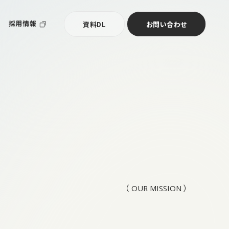
採用情報
資料DL
お問い合わせ
（
）
OUR MISSION